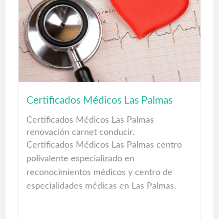
debes privarte ni renunciar a sonreír como
parte importante de tu estética y de tu
felicidad…
Servicios Centro Dental en Las Palmas de
Gran Canaria.
Ortodoncia Odontología Odontopediatria
Certificados Médicos Las Palmas
Periodoncia Implantología Prótesis dental
Cirugía oral Radiología TE ESPERAMOS
Certificados Médicos Las Palmas
renovación carnet conducir.
Certificados Médicos Las Palmas centro
polivalente especializado en
reconocimientos médicos y centro de
especialidades médicas en Las Palmas.
Quiere saber como renovar el carnet en