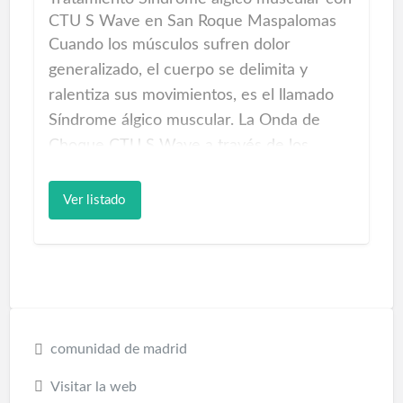
CTU S Wave en San Roque Maspalomas
Cuando los músculos sufren dolor
generalizado, el cuerpo se delimita y
ralentiza sus movimientos, es el llamado
Síndrome álgico muscular. La Onda de
Choque CTU S Wave a través de los
estímulos que produce en las zonas
tratadas ayudará a recuperar la fuerza y
Ver listado
recomposición de las fibras musculares.
Cada sesión se aplicará la onda de Choque
sin dolor y el cuerpo reaccionará
favorablemente a dicha terapia.
Tratamiento Síndrome álgico muscular con
comunidad de madrid
Onda de Choque CTU S Wave en Hospital
San Roque Maspalomas
Visitar la web