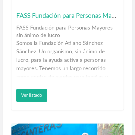
FASS Fundación para Personas Mayores
FASS Fundación para Personas Mayores
sin ánimo de lucro
Somos la Fundación Atilano Sánchez
Sánchez. Un organismo, sin ánimo de
lucro, para la ayuda activa a personas
mayores. Tenemos un largo recorrido
como centro de ayudas para familias y
personas mayores que requieran de
soporte, ya sea información o ayudas
Ver listado
humanas y técnicas. Abordamos cualquier
tipo de gestión y ayuda para el bienestar
de la población envejecida.
Sabemos de la importancia que son las