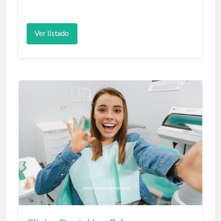
Talasoterapia Las Canteras es un gran
centro de reconocido prestigio que
Ver listado
emplea el mar como conductor de salud;
situado a muy pocos metros de la
magnífica Playa de Las canteras en Las
Palmas de Gran Canaria y con sus 1500
metros cuadrados de superficie, está
provisto de las más modernas técnicas de
talasoterapia, con un personal
valiosamente capacitado que proporciona
al usuario los tratamientos más efectivos
del mercado, entre ellos señalamos:
Tratamientos Corporales, Tratamientos
Corporales Relajantes, Tratamientos
Faciales, Terapias acuáticas, Otras
terapias, Servicios Sanitarios, Circuitos,