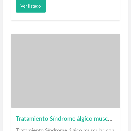
Las Palmas Solicitar renovación del
Ver listado
permiso de conducir en Las Palmas con
Certificados Médicos Las Palmas y
Galdar. Precios oficiales de certificados
médicos en Las Palmas.
Reconocimientos médicos para la
renovación carnet Certificados Médicos
Las Palmas
Tratamiento Síndrome álgico muscular
Tratamiento Síndrome álgico muscular con