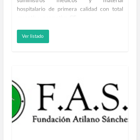
suministros médicos y material
hospitalario de primera calidad con total
garantía y normativa CE
Global Emergencias Material Emergencias,
Ver listado
Venta online distribuciones de material
médico y material hospitalario, material
sanitario, medicina estética, agujas de
mesoterapia, agujas; jeringas; terapia
intravenosa.
Centros Rehabilitación Fisioterapia
Barcelona
Para farmacias online