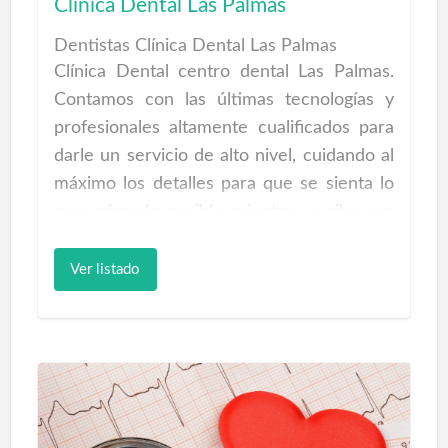
Clínica Dental Las Palmas
Aparatología y la Bomba Diamagnética
Dentistas Clínica Dental Las Palmas
CTU MEGA 20.
Clínica Dental centro dental Las Palmas.
Equipos de rehabilitación Médica
Contamos con las últimas tecnologías y
Revolucionaria tecnología que supone un
profesionales altamente cualificados para
Antes y Después en el tratamiento de las
darle un servicio de alto nivel, cuidando al
Lesiones Musculo-Esqueléticas
máximo los detalles para que se sienta lo
Talasote…
mas cómodo posible mientras recibe sus
tratamientos de salud bucal… En Clínica
Dental tu sonrisa es lo más importante,
Ver listado
hoy en día es imprescindible tener en
perfecto estado nuestros dientes. Una
sonrisa perfecta y cuidada te estimula y da
una imagen atractiva que ayuda a sonreír
con naturalidad además de darte
seguridad y calidad de vida, por lo que no