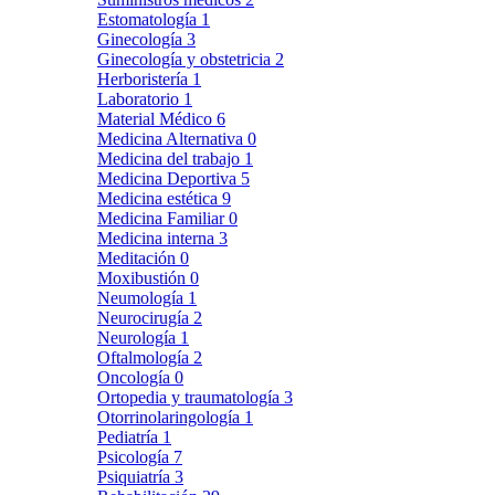
Estomatología
1
Ginecología
3
Ginecología y obstetricia
2
Herboristería
1
Laboratorio
1
Material Médico
6
Medicina Alternativa
0
Medicina del trabajo
1
Medicina Deportiva
5
Medicina estética
9
Medicina Familiar
0
Medicina interna
3
Meditación
0
Moxibustión
0
Neumología
1
Neurocirugía
2
Neurología
1
Oftalmología
2
Oncología
0
Ortopedia y traumatología
3
Otorrinolaringología
1
Pediatría
1
Psicología
7
Psiquiatría
3