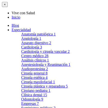
×
Vive con Salud
Inicio
Blog
Especialidad
Anatomía patológica
1
Angiología
1
Aparato digestivo
2
Cardiología
3
Cardiología y cirugía vascular
2
Centro médico
28
Análisis clínicos
1
Anestesiología y Reanimación
1
Audioprotesista
2
Cirugía general
8
Cirugía estética
4
Cirugía maxilofacial
1
Cirugía plástica y reparadora
5
Cirujano pediatra
1
Clínica dental
15
Odontología
9
Empresas
7
Suministros médicos
2