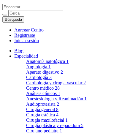
Agregar Centro
Registrarse
Iniciar sesión
Blog
Especialidad
Anatomía patológica
1
Angiología
1
Aparato digestivo
2
Cardiología
3
Cardiología y cirugía vascular
2
Centro médico
28
Análisis clínicos
1
Anestesiología y Reanimación
1
Audioprotesista
2
Cirugía general
8
Cirugía estética
4
Cirugía maxilofacial
1
Cirugía plástica y reparadora
5
Cirujano pediatra
1