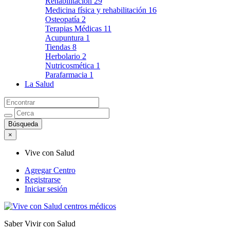
Rehabilitación
29
Medicina física y rehabilitación
16
Osteopatía
2
Terapias Médicas
11
Acupuntura
1
Tiendas
8
Herbolario
2
Nutricosmética
1
Parafarmacia
1
La Salud
×
Vive con Salud
Agregar Centro
Registrarse
Iniciar sesión
Saber Vivir con Salud
Vive con Salud