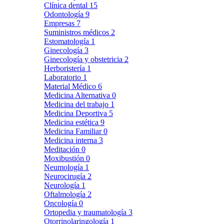
Clínica dental
15
Odontología
9
Empresas
7
Suministros médicos
2
Estomatología
1
Ginecología
3
Ginecología y obstetricia
2
Herboristería
1
Laboratorio
1
Material Médico
6
Medicina Alternativa
0
Medicina del trabajo
1
Medicina Deportiva
5
Medicina estética
9
Medicina Familiar
0
Medicina interna
3
Meditación
0
Moxibustión
0
Neumología
1
Neurocirugía
2
Neurología
1
Oftalmología
2
Oncología
0
Ortopedia y traumatología
3
Otorrinolaringología
1