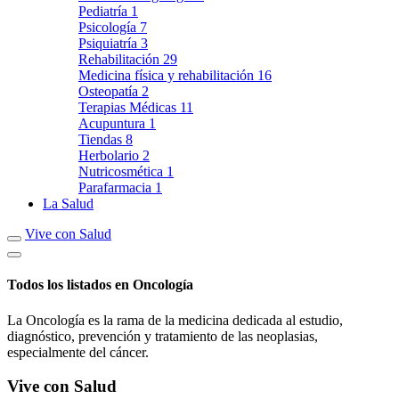
Pediatría
1
Psicología
7
Psiquiatría
3
Rehabilitación
29
Medicina física y rehabilitación
16
Osteopatía
2
Terapias Médicas
11
Acupuntura
1
Tiendas
8
Herbolario
2
Nutricosmética
1
Parafarmacia
1
La Salud
Vive con Salud
Todos los listados en Oncología
La Oncología es la rama de la medicina dedicada al estudio,
diagnóstico, prevención y tratamiento de las neoplasias,
especialmente del cáncer.
Vive con Salud