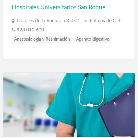
Hospitales Universitarios San Roque
Dolores de la Rocha, 5 35001 Las Palmas de G. C.
928 012 600
Anestesiología y Reanimación
Aparato digestivo
Cardiología
Cardiología y cirugía vascular
Cirugía estética
Cirugía general
Cirugía plástica y reparadora
Cirujano pediatra
Clínica dental
Dermatología y venereología
Estomatología
Ginecología
Hemodiálisis
Medicina interna
Neumología
Neurocirugía
Odontología
Oftalmología
Otorrinolaringología
Pediatría
Psicología
Psiquiatría
Rehabilitación
Reumatología
Terapias Médicas
Traumatología y cirugía ortopédica
Urología