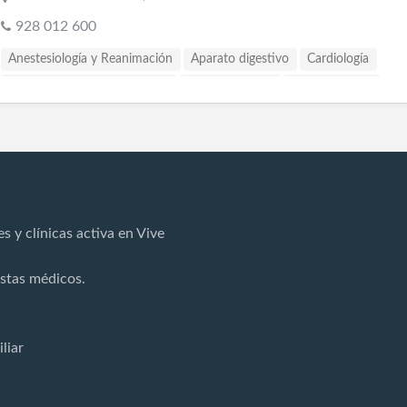
928 012 600
Anestesiología y Reanimación
Aparato digestivo
Cardiología
Cardiología y cirugía vascular
Cirugía estética
Cirugía general
Cirugía plástica y reparadora
Cirujano pediatra
Clínica dental
Dermatología y venereología
Estomatología
Ginecología
Hemodiálisis
Medicina interna
Neumología
Neurocirugía
Odontología
Oftalmología
Otorrinolaringología
Pediatría
Psicología
Psiquiatría
Rehabilitación
Reumatología
s y clínicas activa en Vive
Terapias Médicas
Traumatología y cirugía ortopédica
Urología
istas médicos.
liar