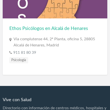
Reumatología
Terapias Médicas
Traumatología y cirugía ortopédica
Urología
Ethos Psicólogos en Alcalá de Henares
Via complutense 44, 2ª Planta, oficina 5, 28805
Alcalá de Henares, Madrid
911 81 80 39
Psicología
Vive con Salud
Directorio con información de centros médicos, hospitales y