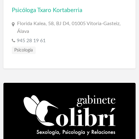
Psicóloga Txaro Kortaberria
Florida Kalea, 58, BJ D4, 01005 Vitoria-Gasteiz,
Álava
945 28 19 61
Psicología