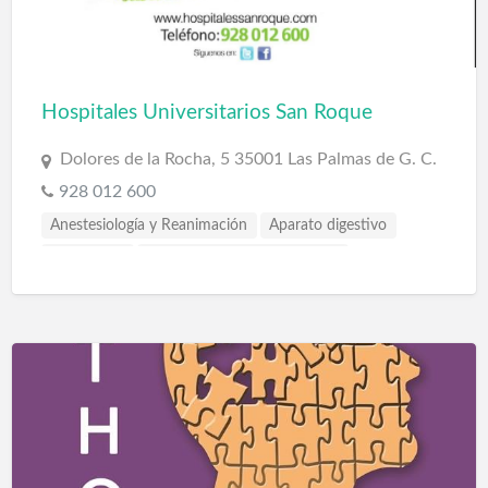
Hospitales Universitarios San Roque
Dolores de la Rocha, 5 35001 Las Palmas de G. C.
928 012 600
Anestesiología y Reanimación
Aparato digestivo
Cardiología
Cardiología y cirugía vascular
Cirugía estética
Cirugía general
Cirugía plástica y reparadora
Cirujano pediatra
Clínica dental
Dermatología y venereología
Estomatología
Ginecología
Hemodiálisis
Medicina interna
Neumología
Neurocirugía
Odontología
Oftalmología
Otorrinolaringología
Pediatría
Psicología
Psiquiatría
Rehabilitación