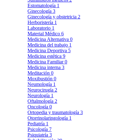
Estomatología
1
Ginecología
3
Ginecología y obstetricia
2
Herboristería
1
Laboratorio
1
Material Médico
6
Medicina Alternativa
0
Medicina del trabajo
1
Medicina Deportiva
5
Medicina estética
9
Medicina Familiar
0
Medicina interna
3
Meditación
0
Moxibustión
0
Neumología
1
Neurocirugía
2
Neurología
1
Oftalmología
2
Oncología
0
Ortopedia y traumatología
3
Otorrinolaringología
1
Pediatría
1
Psicología
7
Psiquiatría
3