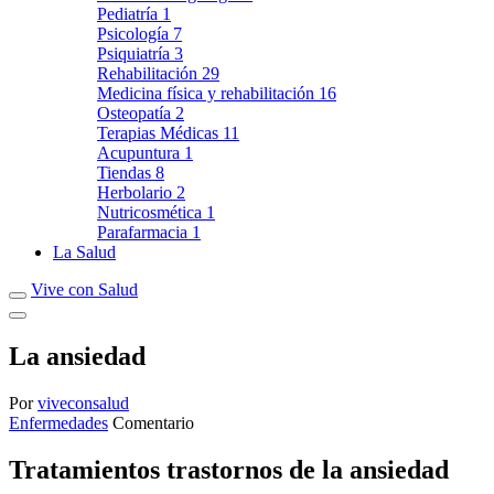
Pediatría
1
Psicología
7
Psiquiatría
3
Rehabilitación
29
Medicina física y rehabilitación
16
Osteopatía
2
Terapias Médicas
11
Acupuntura
1
Tiendas
8
Herbolario
2
Nutricosmética
1
Parafarmacia
1
La Salud
Vive con Salud
La ansiedad
Por
viveconsalud
Enfermedades
Comentario
Tratamientos trastornos de la ansiedad