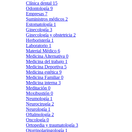
Clínica dental
15
Odontología
9
Empresas
7
Suministros médicos
2
Estomatología
1
Ginecología
3
Ginecología y obstetricia
2
Herboristería
1
Laboratorio
1
Material Médico
6
Medicina Alternativa
0
Medicina del trabajo
1
Medicina Deportiva
5
Medicina estética
9
Medicina Familiar
0
Medicina interna
3
Meditación
0
Moxibustión
0
Neumología
1
Neurocirugía
2
Neurología
1
Oftalmología
2
Oncología
0
Ortopedia y traumatología
3
Otorrinolaringología
1