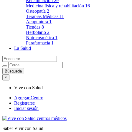
Rehabilitación
29
Medicina física y rehabilitación
16
Osteopatía
2
Terapias Médicas
11
Acupuntura
1
Tiendas
8
Herbolario
2
Nutricosmética
1
Parafarmacia
1
La Salud
×
Vive con Salud
Agregar Centro
Registrarse
Iniciar sesión
Saber Vivir con Salud
Vive con Salud