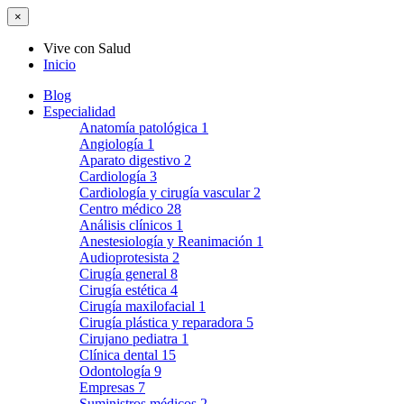
×
Vive con Salud
Inicio
Blog
Especialidad
Anatomía patológica
1
Angiología
1
Aparato digestivo
2
Cardiología
3
Cardiología y cirugía vascular
2
Centro médico
28
Análisis clínicos
1
Anestesiología y Reanimación
1
Audioprotesista
2
Cirugía general
8
Cirugía estética
4
Cirugía maxilofacial
1
Cirugía plástica y reparadora
5
Cirujano pediatra
1
Clínica dental
15
Odontología
9
Empresas
7
Suministros médicos
2