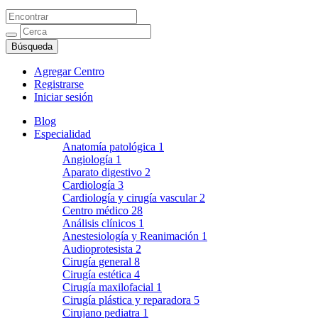
Agregar Centro
Registrarse
Iniciar sesión
Blog
Especialidad
Anatomía patológica
1
Angiología
1
Aparato digestivo
2
Cardiología
3
Cardiología y cirugía vascular
2
Centro médico
28
Análisis clínicos
1
Anestesiología y Reanimación
1
Audioprotesista
2
Cirugía general
8
Cirugía estética
4
Cirugía maxilofacial
1
Cirugía plástica y reparadora
5
Cirujano pediatra
1