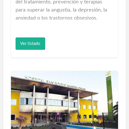
del tratamiento, prevención y terapias
para superar la angustia, la depresión, la
ansiedad o los trastornos obsesivos.
Aprenda cómo actuar y controlar sus crisis
de angustia y ansiedad, dos trastornos
Ver listado
muy comunes hoy en día debido al
estresante modo de vida. También
tratamos los trastornos obsesivos (TOC),
como parte de un trastorno de ansiedad.
Conozca cómo distinguir los síntomas
claros que definen el tipo de trastorno
que puede estar sufriendo y cómo
controlarlo.
Tratamos la depresión en sus diferentes