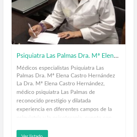
parte importante de tu estética y de tu
felicidad…
Servicios Centro Dental en Las Palmas de
Gran Canaria.
Ortodoncia Odontología Odontopediatria
Psiquiatra Las Palmas Dra. Mª Elena Castro Hernández
Periodoncia Implantología Prótesis dental
Cirugía oral Radiología TE ESPERAMOS
Médicos especialistas Psiquiatra Las
Palmas Dra. Mª Elena Castro Hernández
La Dra. Mª Elena Castro Hernández,
médico psiquiatra Las Palmas de
reconocido prestigio y dilatada
experiencia en diferentes campos de la
psiquiatría y la psicoterapia, cuenta con
una larga experiencia profesional en Cuba
y España donde ha trabajado para el
Ver listado