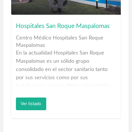
fases, desde el estado depresivo de
tristeza hasta la depresión crónica.
Dra. Mª Elena Castro Hernández
Hospitales San Roque Maspalomas
Psiquiatra Las Palmas
Certificados Médicos
Centro Médico Hospitales San Roque
Maspalomas
En la actualidad Hospitales San Roque
Maspalomas es un sólido grupo
consolidado en el sector sanitario tanto
por sus servicios como por sus
instalaciones, con las últimas tecnologías
pensadas para ofrecer una excelente
atención a la salud y bienestar de sus
Ver listado
pacientes.
Centros médicos de Medicina Física y