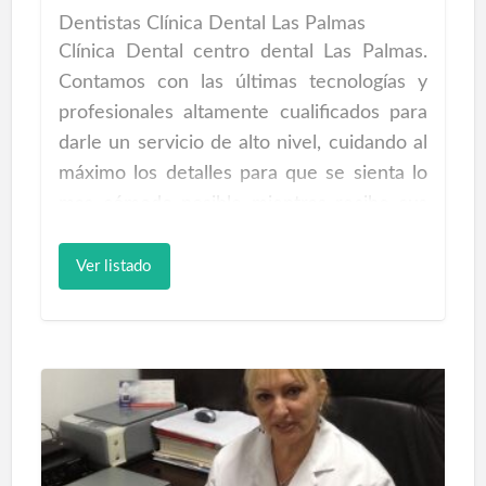
Dentistas Clínica Dental Las Palmas
Clínica Dental centro dental Las Palmas.
Contamos con las últimas tecnologías y
profesionales altamente cualificados para
darle un servicio de alto nivel, cuidando al
máximo los detalles para que se sienta lo
mas cómodo posible mientras recibe sus
tratamientos de salud bucal… En Clínica
Dental tu sonrisa es lo más importante,
Ver listado
hoy en día es imprescindible tener en
perfecto estado nuestros dientes. Una
sonrisa perfecta y cuidada te estimula y da
una imagen atractiva que ayuda a sonreír
con naturalidad además de darte
seguridad y calidad de vida, por lo que no
debes privarte ni renunciar a sonreír como