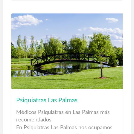
capilares, cosmética, nutrición y dietética
así como para la mamá y papá, sexualidad,
manos y pies, botiquín, ortopedia, óptica,
venta de productos dietéticos, productos
herbolario, parafarmacia, cosmética
natural y en general productos para tu
salud y bienestar infantil con todo lo
relacionado en parafarmacia para bebés
como leches bebé, cosmética infantil,
biberones, etc...
Tratamientos Onda de Choque
Psiquiatras Las Palmas
Médicos Psiquiatras en Las Palmas más
recomendados
En Psiquiatras Las Palmas nos ocupamos