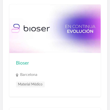
MASPALOMAS con CTU S WAVE
Tratamientos sin DOLOR hernias y
protrusiones discales. Tratamientos sin
DOLOR…
Bioser
Barcelona
Material Médico