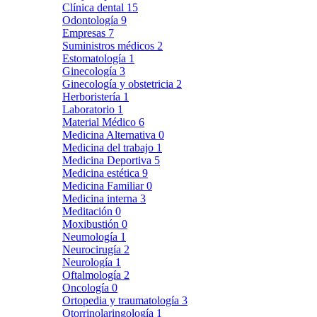
Clínica dental
15
Odontología
9
Empresas
7
Suministros médicos
2
Estomatología
1
Ginecología
3
Ginecología y obstetricia
2
Herboristería
1
Laboratorio
1
Material Médico
6
Medicina Alternativa
0
Medicina del trabajo
1
Medicina Deportiva
5
Medicina estética
9
Medicina Familiar
0
Medicina interna
3
Meditación
0
Moxibustión
0
Neumología
1
Neurocirugía
2
Neurología
1
Oftalmología
2
Oncología
0
Ortopedia y traumatología
3
Otorrinolaringología
1