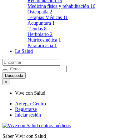
Rehabilitación
29
Medicina física y rehabilitación
16
Osteopatía
2
Terapias Médicas
11
Acupuntura
1
Tiendas
8
Herbolario
2
Nutricosmética
1
Parafarmacia
1
La Salud
×
Vive con Salud
Agregar Centro
Registrarse
Iniciar sesión
Saber Vivir con Salud
Vive con Salud