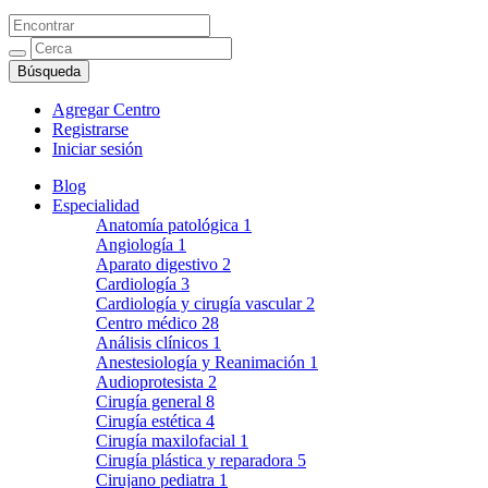
Agregar Centro
Registrarse
Iniciar sesión
Blog
Especialidad
Anatomía patológica
1
Angiología
1
Aparato digestivo
2
Cardiología
3
Cardiología y cirugía vascular
2
Centro médico
28
Análisis clínicos
1
Anestesiología y Reanimación
1
Audioprotesista
2
Cirugía general
8
Cirugía estética
4
Cirugía maxilofacial
1
Cirugía plástica y reparadora
5
Cirujano pediatra
1