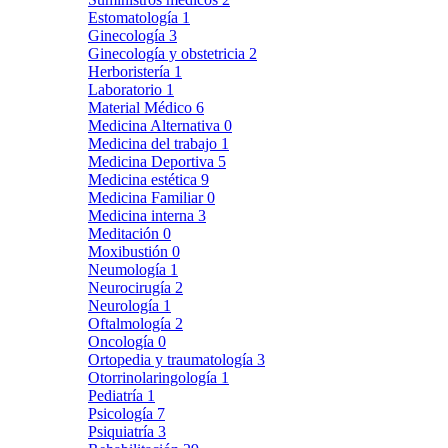
Estomatología
1
Ginecología
3
Ginecología y obstetricia
2
Herboristería
1
Laboratorio
1
Material Médico
6
Medicina Alternativa
0
Medicina del trabajo
1
Medicina Deportiva
5
Medicina estética
9
Medicina Familiar
0
Medicina interna
3
Meditación
0
Moxibustión
0
Neumología
1
Neurocirugía
2
Neurología
1
Oftalmología
2
Oncología
0
Ortopedia y traumatología
3
Otorrinolaringología
1
Pediatría
1
Psicología
7
Psiquiatría
3