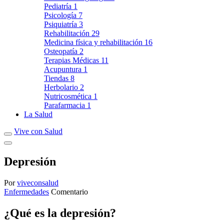
Pediatría
1
Psicología
7
Psiquiatría
3
Rehabilitación
29
Medicina física y rehabilitación
16
Osteopatía
2
Terapias Médicas
11
Acupuntura
1
Tiendas
8
Herbolario
2
Nutricosmética
1
Parafarmacia
1
La Salud
Vive con Salud
Depresión
Por
viveconsalud
Enfermedades
Comentario
¿Qué es la depresión?