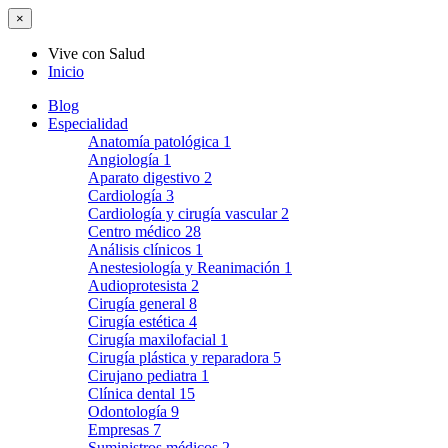
×
Vive con Salud
Inicio
Blog
Especialidad
Anatomía patológica
1
Angiología
1
Aparato digestivo
2
Cardiología
3
Cardiología y cirugía vascular
2
Centro médico
28
Análisis clínicos
1
Anestesiología y Reanimación
1
Audioprotesista
2
Cirugía general
8
Cirugía estética
4
Cirugía maxilofacial
1
Cirugía plástica y reparadora
5
Cirujano pediatra
1
Clínica dental
15
Odontología
9
Empresas
7
Suministros médicos
2