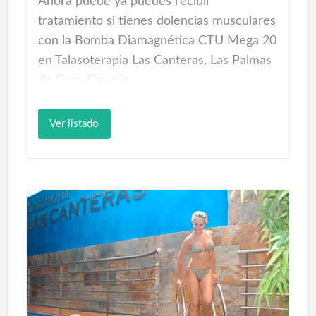
Ahora puede ya puedes recibir
tratamiento si tienes dolencias musculares
con la Bomba Diamagnética CTU Mega 20
en Talasoterapia Las Canteras, Las Palmas
de Gran Canaria.
¿Tienes dolencias musculares cada día?
Ver listado
Ahora puedes conseguir aliviar y erradicar
el dolor en un alto porcentaje con la
Bomba Diamagnética CTU Mega 20.
Pregunta a tu fisioterapeuta rehabilitador.
Calidad de vida a tu alcance. Se trata de
un tratamiento indoloro, desde la primera
sesión notarás la mejoría.
La Bomba Diamagnética CTU Mega 20 es
un equipo de tecnología innovadora, que