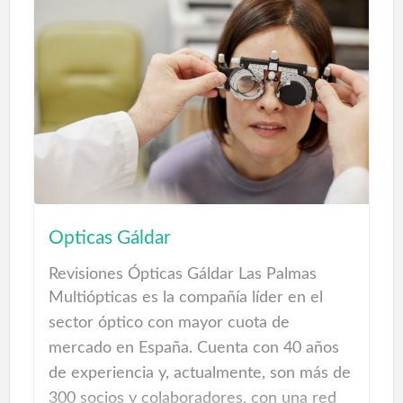
Un equipo de profesionales con gran
experiencia en el mundo deportivo de alto
rendimiento dirigidos por Alejandro
Lanchas, Fisioterapeuta del C.D. Leganés
desde 2010.
En 180 Grados están especializados en la
recuperación de todo tipo de lesiones
utilizando la última tecnología en
rehabilitación "Acelerador Diamagnético
Ópticas Gáldar
Molecular" Bomba de diamagnetoterapia
Revisiones Ópticas Gáldar Las Palmas
CTU MEGA 20
Multiópticas es la compañía líder en el
sector óptico con mayor cuota de
FISIOTERAPIA Y FISIOTERAPIA
DEPORTIVA MADRID
mercado en España. Cuenta con 40 años
En 180 Grados son expertos en la
de experiencia y, actualmente, son más de
recuperación de lesiones ocasionadas por
300 socios y colaboradores, con una red