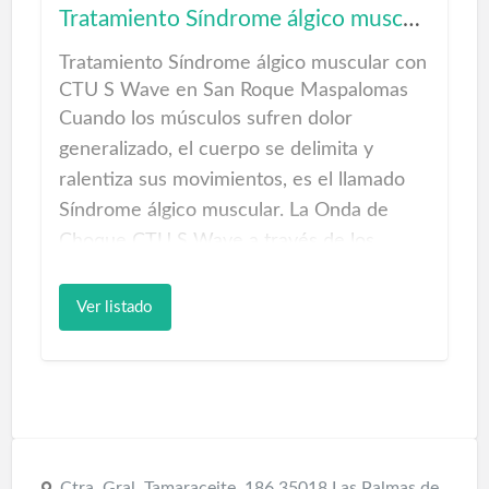
especializado. Asesoramiento gratuito.
Tratamiento Síndrome álgico muscular
Mejores garantías.
Tratamiento Síndrome álgico muscular con
Revisiones ópticas Gáldar
CTU S Wave en San Roque Maspalomas
Cuando los músculos sufren dolor
PURIFICADORES DE AIRE PARA
generalizado, el cuerpo se delimita y
CLINICAS
ralentiza sus movimientos, es el llamado
Bomba Diamagnética CTU Mega 20
Síndrome álgico muscular. La Onda de
Choque CTU S Wave a través de los
Tratamientos Onda de Choque Focal SIN
estímulos que produce en las zonas
DOLOR
tratadas ayudará a recuperar la fuerza y
Ver listado
recomposición de las fibras musculares.
Cada sesión se aplicará la onda de Choque
sin dolor y el cuerpo reaccionará
favorablemente a dicha terapia.
Tratamiento Síndrome álgico muscular con
Ctra. Gral. Tamaraceite, 186 35018 Las Palmas de