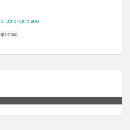
s
l túnel carpiano
spalomas