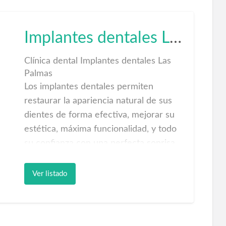
Implantes dentales Las Palmas
Clínica dental Implantes dentales Las
Palmas
Los implantes dentales permiten
restaurar la apariencia natural de sus
dientes de forma efectiva, mejorar su
estética, máxima funcionalidad, y todo
su confianza con una perfecta sonrisa.
Mejore su imagen personal y estética
definitivamente con implantes dentales
Ver listado
en nuestro nuevo centro dental en Las
Palmas. En Centro Dental en Las
Palmas estamos encantados de