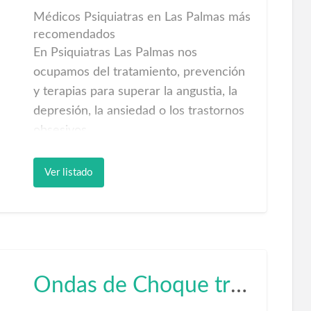
Médicos Psiquiatras en Las Palmas más
recomendados
En Psiquiatras Las Palmas nos
ocupamos del tratamiento, prevención
y terapias para superar la angustia, la
depresión, la ansiedad o los trastornos
obsesivos.
Aprenda cómo actuar y controlar sus
Ver listado
crisis de angustia y ansiedad, dos
trastornos muy comunes hoy en día
debido al estresante modo de vida.
También tratamos los trastornos
obsesivos (TOC), como parte de un
trastorno de ansiedad.
Ondas de Choque tratamiento del síndrome del túnel carpiano
Conozca cómo distinguir los síntomas