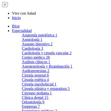
×
Vive con Salud
Inicio
Blog
Especialidad
Anatomía patológica
1
Angiología
1
Aparato digestivo
2
Cardiología
3
Cardiología y cirugía vascular
2
Centro médico
28
Análisis clínicos
1
Anestesiología y Reanimación
1
Audioprotesista
2
Cirugía general
8
Cirugía estética
4
Cirugía maxilofacial
1
Cirugía plástica y reparadora
5
Cirujano pediatra
1
Clínica dental
15
Odontología
9
Empresas
7
Suministros médicos
2