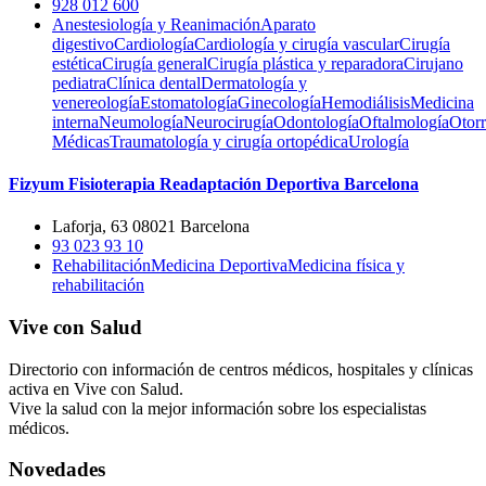
928 012 600
Anestesiología y Reanimación
Aparato
digestivo
Cardiología
Cardiología y cirugía vascular
Cirugía
estética
Cirugía general
Cirugía plástica y reparadora
Cirujano
pediatra
Clínica dental
Dermatología y
venereología
Estomatología
Ginecología
Hemodiálisis
Medicina
interna
Neumología
Neurocirugía
Odontología
Oftalmología
Otorr
Médicas
Traumatología y cirugía ortopédica
Urología
Fizyum Fisioterapia Readaptación Deportiva Barcelona
Laforja, 63 08021 Barcelona
93 023 93 10
Rehabilitación
Medicina Deportiva
Medicina física y
rehabilitación
Vive con Salud
Directorio con información de centros médicos, hospitales y clínicas
activa en Vive con Salud.
Vive la salud con la mejor información sobre los especialistas
médicos.
Novedades