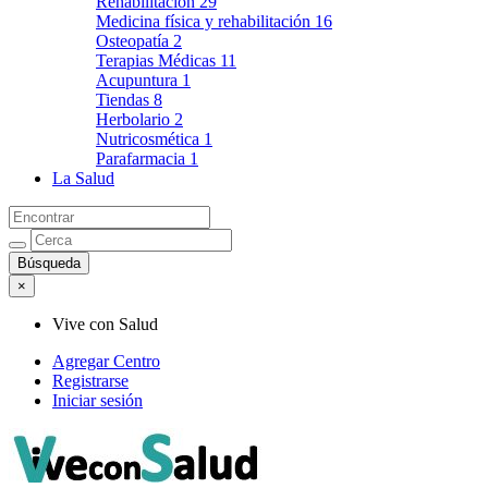
Rehabilitación
29
Medicina física y rehabilitación
16
Osteopatía
2
Terapias Médicas
11
Acupuntura
1
Tiendas
8
Herbolario
2
Nutricosmética
1
Parafarmacia
1
La Salud
×
Vive con Salud
Agregar Centro
Registrarse
Iniciar sesión