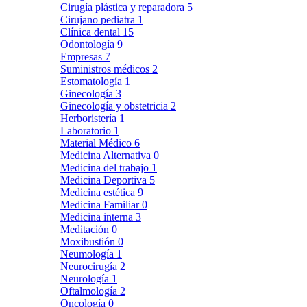
Cirugía plástica y reparadora
5
Cirujano pediatra
1
Clínica dental
15
Odontología
9
Empresas
7
Suministros médicos
2
Estomatología
1
Ginecología
3
Ginecología y obstetricia
2
Herboristería
1
Laboratorio
1
Material Médico
6
Medicina Alternativa
0
Medicina del trabajo
1
Medicina Deportiva
5
Medicina estética
9
Medicina Familiar
0
Medicina interna
3
Meditación
0
Moxibustión
0
Neumología
1
Neurocirugía
2
Neurología
1
Oftalmología
2
Oncología
0