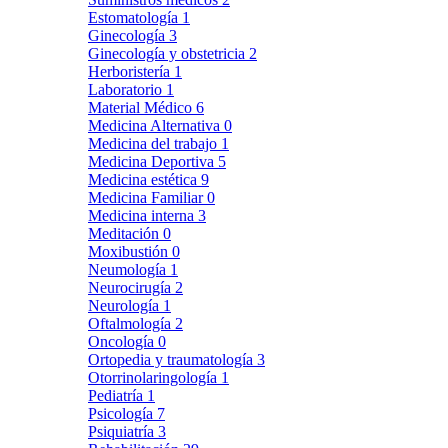
Estomatología
1
Ginecología
3
Ginecología y obstetricia
2
Herboristería
1
Laboratorio
1
Material Médico
6
Medicina Alternativa
0
Medicina del trabajo
1
Medicina Deportiva
5
Medicina estética
9
Medicina Familiar
0
Medicina interna
3
Meditación
0
Moxibustión
0
Neumología
1
Neurocirugía
2
Neurología
1
Oftalmología
2
Oncología
0
Ortopedia y traumatología
3
Otorrinolaringología
1
Pediatría
1
Psicología
7
Psiquiatría
3