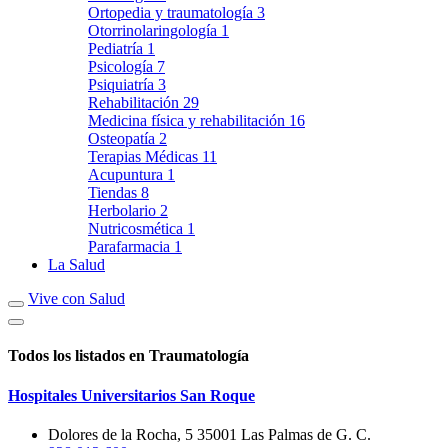
Ortopedia y traumatología
3
Otorrinolaringología
1
Pediatría
1
Psicología
7
Psiquiatría
3
Rehabilitación
29
Medicina física y rehabilitación
16
Osteopatía
2
Terapias Médicas
11
Acupuntura
1
Tiendas
8
Herbolario
2
Nutricosmética
1
Parafarmacia
1
La Salud
Vive con Salud
Todos los listados en Traumatología
Hospitales Universitarios San Roque
Dolores de la Rocha, 5 35001 Las Palmas de G. C.