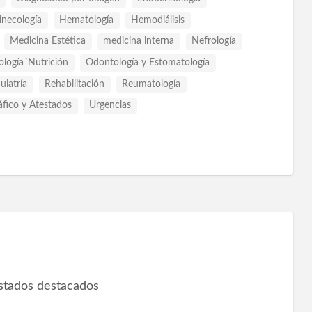
inecología
Hematología
Hemodiálisis
Medicina Estética
medicina interna
Nefrología
logía´Nutrición
Odontología y Estomatología
uiatría
Rehabilitación
Reumatología
áfico y Atestados
Urgencias
istados destacados