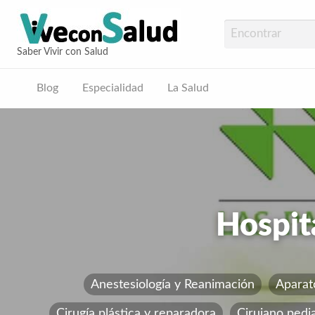
Vive con Sal
Saber Vivir con Salud
Blog
Especialidad
La Salud
ud
Hospit
Anestesiología y Reanimación
Aparat
Cirugía plástica y reparadora
Cirujano pedi