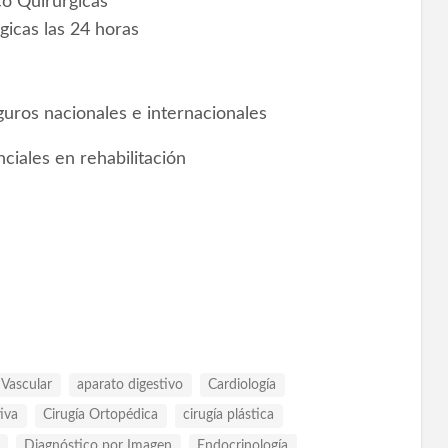
o Quirúrgicas
gicas las 24 horas
uros nacionales e internacionales
ciales en rehabilitación
 Vascular
aparato digestivo
Cardiología
iva
Cirugía Ortopédica
cirugía plástica
Diagnóstico por Imagen
Endocrinología