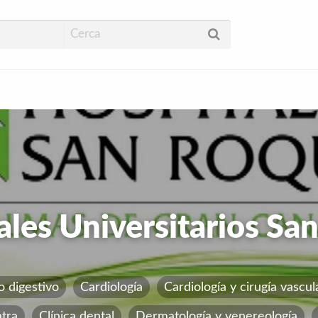
ud
ales Universitarios Sa
o digestivo
Cardiología
Cardiología y cirugía vascul
atra
Clínica dental
Dermatología y venereología