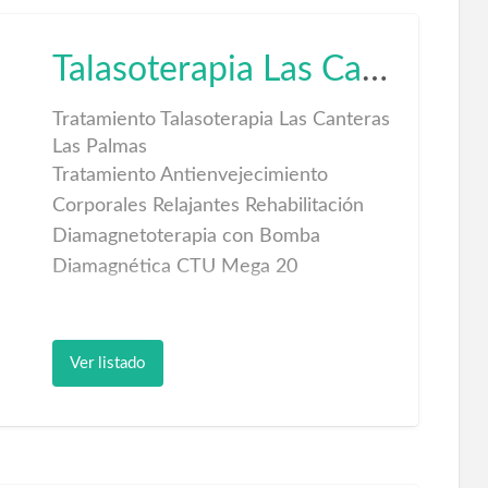
Talasoterapia Las Canteras Las Palmas
Tratamiento Talasoterapia Las Canteras
Las Palmas
Tratamiento Antienvejecimiento
Corporales Relajantes Rehabilitación
Diamagnetoterapia con Bomba
Diamagnética CTU Mega 20
Talasoterapia Las Canteras es un gran
centro de reconocido prestigio que
Ver listado
emplea el mar como conductor de
salud; situado a muy pocos metros de
la magnífica Playa de Las canteras en
Las Palmas de Gran Canaria y con sus