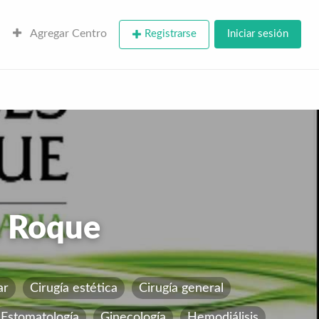
Agregar Centro
Registrarse
Iniciar sesión
n Roque
ar
Cirugía estética
Cirugía general
Estomatología
Ginecología
Hemodiálisis