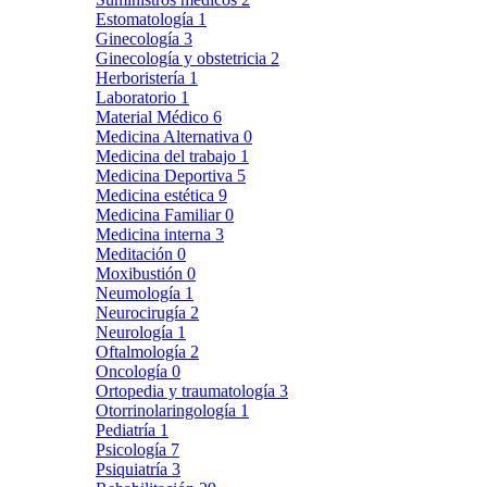
Estomatología
1
Ginecología
3
Ginecología y obstetricia
2
Herboristería
1
Laboratorio
1
Material Médico
6
Medicina Alternativa
0
Medicina del trabajo
1
Medicina Deportiva
5
Medicina estética
9
Medicina Familiar
0
Medicina interna
3
Meditación
0
Moxibustión
0
Neumología
1
Neurocirugía
2
Neurología
1
Oftalmología
2
Oncología
0
Ortopedia y traumatología
3
Otorrinolaringología
1
Pediatría
1
Psicología
7
Psiquiatría
3