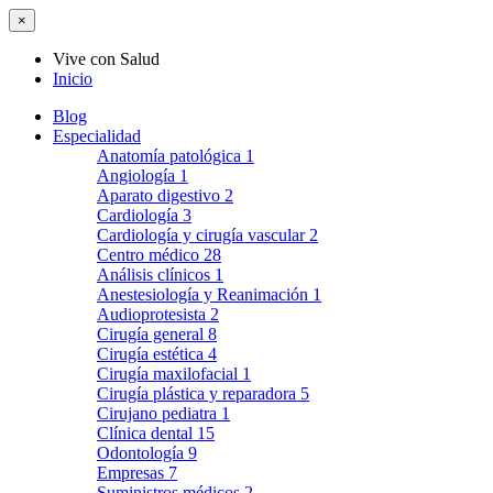
×
Vive con Salud
Inicio
Blog
Especialidad
Anatomía patológica
1
Angiología
1
Aparato digestivo
2
Cardiología
3
Cardiología y cirugía vascular
2
Centro médico
28
Análisis clínicos
1
Anestesiología y Reanimación
1
Audioprotesista
2
Cirugía general
8
Cirugía estética
4
Cirugía maxilofacial
1
Cirugía plástica y reparadora
5
Cirujano pediatra
1
Clínica dental
15
Odontología
9
Empresas
7
Suministros médicos
2