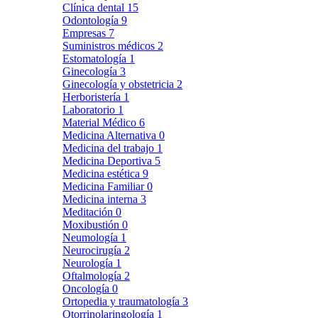
Clínica dental
15
Odontología
9
Empresas
7
Suministros médicos
2
Estomatología
1
Ginecología
3
Ginecología y obstetricia
2
Herboristería
1
Laboratorio
1
Material Médico
6
Medicina Alternativa
0
Medicina del trabajo
1
Medicina Deportiva
5
Medicina estética
9
Medicina Familiar
0
Medicina interna
3
Meditación
0
Moxibustión
0
Neumología
1
Neurocirugía
2
Neurología
1
Oftalmología
2
Oncología
0
Ortopedia y traumatología
3
Otorrinolaringología
1