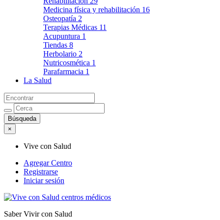
Rehabilitación
29
Medicina física y rehabilitación
16
Osteopatía
2
Terapias Médicas
11
Acupuntura
1
Tiendas
8
Herbolario
2
Nutricosmética
1
Parafarmacia
1
La Salud
×
Vive con Salud
Agregar Centro
Registrarse
Iniciar sesión
Saber Vivir con Salud
Vive con Salud