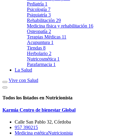
Pediatría
1
Psicología
7
Psiquiatría
3
Rehabilitación
29
Medicina física y rehabilitación
16
Osteopatía
2
Terapias Médicas
11
Acupuntura
1
Tiendas
8
Herbolario
2
Nutricosmética
1
Parafarmacia
1
La Salud
Vive con Salud
Todos los listados en Nutricionista
Karmia Centro de bienestar Global
Calle San Pablo 32, Córdoba
957 390215
Medicina estética
Nutricionista