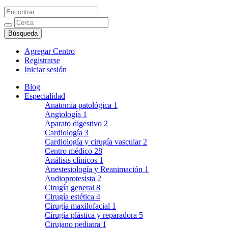
Agregar Centro
Registrarse
Iniciar sesión
Blog
Especialidad
Anatomía patológica
1
Angiología
1
Aparato digestivo
2
Cardiología
3
Cardiología y cirugía vascular
2
Centro médico
28
Análisis clínicos
1
Anestesiología y Reanimación
1
Audioprotesista
2
Cirugía general
8
Cirugía estética
4
Cirugía maxilofacial
1
Cirugía plástica y reparadora
5
Cirujano pediatra
1