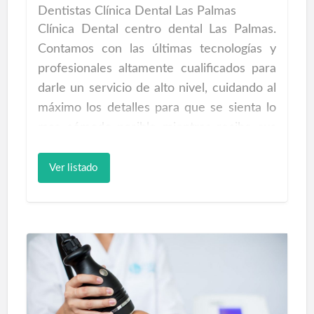
Dentistas Clínica Dental Las Palmas
Clínica Dental centro dental Las Palmas.
Contamos con las últimas tecnologías y
profesionales altamente cualificados para
darle un servicio de alto nivel, cuidando al
máximo los detalles para que se sienta lo
mas cómodo posible mientras recibe sus
tratamientos de salud bucal… En Clínica
Dental tu sonrisa es lo más importante,
Ver listado
hoy en día es imprescindible tener en
perfecto estado nuestros dientes. Una
sonrisa perfecta y cuidada te estimula y da
una imagen atractiva que ayuda a sonreír
con naturalidad además de darte
seguridad y calidad de vida, por lo que no
debes privarte ni renunciar a sonreír como