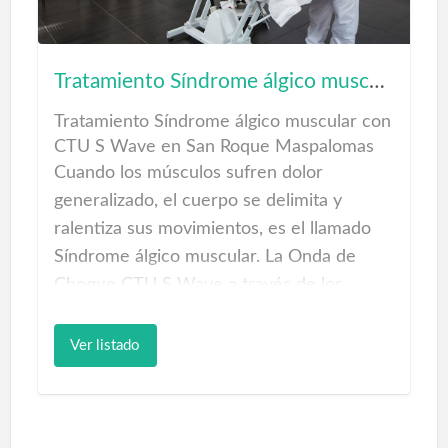
biberones, etc...
Tratamientos Onda de Choque
Tratamiento Síndrome álgico muscular
Tratamiento Síndrome álgico muscular con
CTU S Wave en San Roque Maspalomas
Cuando los músculos sufren dolor
generalizado, el cuerpo se delimita y
ralentiza sus movimientos, es el llamado
Síndrome álgico muscular. La Onda de
Choque CTU S Wave a través de los
estímulos que produce en las zonas
tratadas ayudará a recuperar la fuerza y
Ver listado
recomposición de las fibras musculares.
Cada sesión se aplicará la onda de Choque
sin dolor y el cuerpo reaccionará