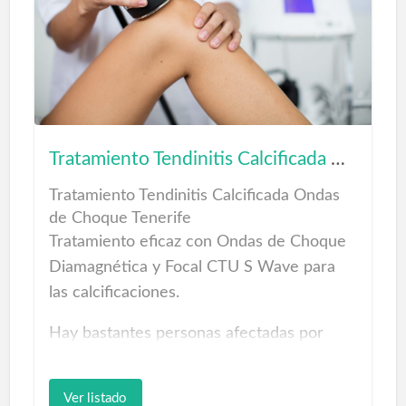
parte importante de tu estética y de tu
felicidad…
Servicios Centro Dental en Las Palmas de
Gran Canaria.
Ortodoncia Odontología Odontopediatria
Tratamiento Tendinitis Calcificada Ondas de Choque
Periodoncia Implantología Prótesis dental
Cirugía oral Radiología TE ESPERAMOS
Tratamiento Tendinitis Calcificada Ondas
de Choque Tenerife
Tratamiento eficaz con Ondas de Choque
Diamagnética y Focal CTU S Wave para
las calcificaciones.
Hay bastantes personas afectadas por
esta dolencia, frenando su calidad de vida;
hablamos de las lesiones del hombro,
Ver listado