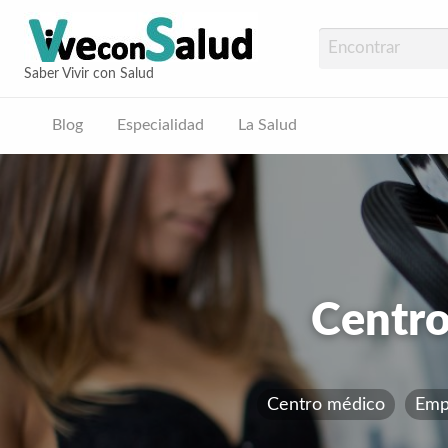
Vive con Sal
Saber Vivir con Salud
Blog
Especialidad
La Salud
ud
Centro
Centro médico
Emp