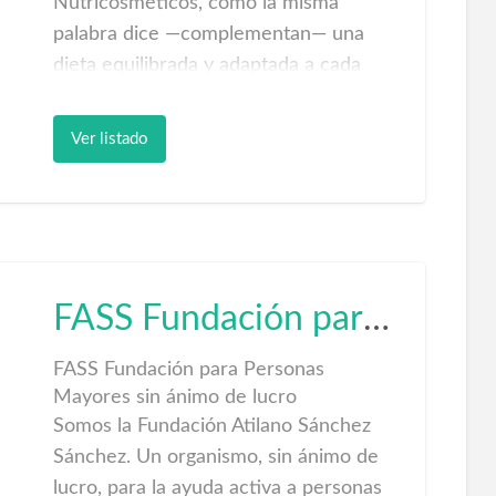
Nutricosméticos, como la misma
palabra dice —complementan— una
dieta equilibrada y adaptada a cada
situación de la vida. En base pues a una
dieta equilibrada, pueden ayudarnos a
Ver listado
favorecer la depuración, la eliminación
de grasa y volumen.
QUEMA GRASA: complemento
nutricional de acción termogénica,
especialmente concebido para activar
FASS Fundación para Personas Mayores
la lipólisis (metabolismo oxidativo de las
grasas) de forma intensiva.
FASS Fundación para Personas
Mayores sin ánimo de lucro
DRENANTE: está especialmente
Somos la Fundación Atilano Sánchez
recomendado en casos de celulitis y/o
Sánchez. Un organismo, sin ánimo de
adiposidad asociada a retención de
lucro, para la ayuda activa a personas