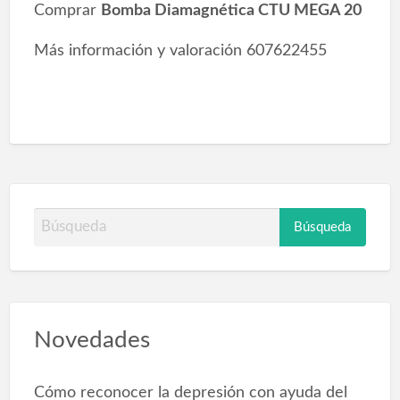
Comprar
Bomba Diamagnética CTU MEGA 20
Más información y valoración 607622455
B
u
s
c
a
Novedades
r
p
o
Cómo reconocer la depresión con ayuda del