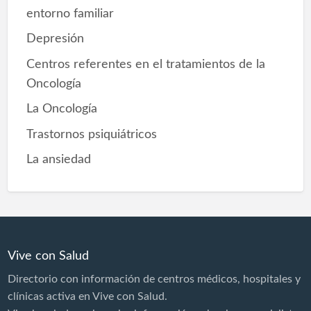
r
entorno familiar
:
Depresión
Centros referentes en el tratamientos de la
Oncología
La Oncología
Trastornos psiquiátricos
La ansiedad
Vive con Salud
Directorio con información de centros médicos, hospitales y
clínicas activa en Vive con Salud.