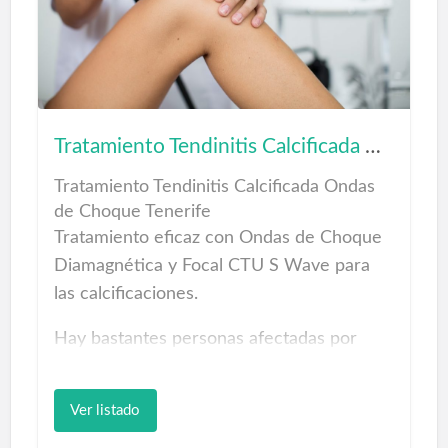
relacionado en parafarmacia para bebés
como leches bebé, cosmética infantil,
biberones, etc...
Tratamientos Onda de Choque
Tratamiento Tendinitis Calcificada Ondas de Choque
Tratamiento Tendinitis Calcificada Ondas
de Choque Tenerife
Tratamiento eficaz con Ondas de Choque
Diamagnética y Focal CTU S Wave para
las calcificaciones.
Hay bastantes personas afectadas por
esta dolencia, frenando su calidad de vida;
hablamos de las lesiones del hombro,
Ver listado
Tendinitis calcificada.