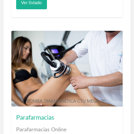
nacional.
Ver listado
Además, son la marca más reconocida por
el consumidor y cuenta con marca propia
de gafas: MÓ, superando el millón de
gafas vendidas al año. Ofrecen una
atención integral al consumidor,
preservando la salud visual con la mayor
garantía y profesionalidad y acercando la
moda y últimas tendencias con más de mil
modelos para elegir para todas las edades
y con la mejor calidad-precio.
Mayor exposición del mercado. Personal
especializado. Asesoramiento gratuito.
Parafarmacias
Mejores garantías.
Parafarmacias Online