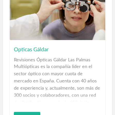
delinea base. • Modo de trabajo
automático/manual. • Detector y alerta de
electrodo desconectado. • Tres formatos
de impresión seleccionables (automático,
manual y rítmico). • Análisis de variabilidad
de pulso cardiaco. • Impresión de 12
derivaciones por impresora externa (USB).
Ópticas Gáldar
• Software de gestión de información de
Revisiones Ópticas Gáldar Las Palmas
ECG para PC (opcional).
Multiópticas es la compañía líder en el
Peso 2.5kg (incluyendo batería).
sector óptico con mayor cuota de
mercado en España. Cuenta con 40 años
¿QUÉ ES LA DIAMAGNETOTERAPIA?
de experiencia y, actualmente, son más de
300 socios y colaboradores, con una red
de distribución con más de 600 ópticas y
más de 2.000 profesionales en el territorio