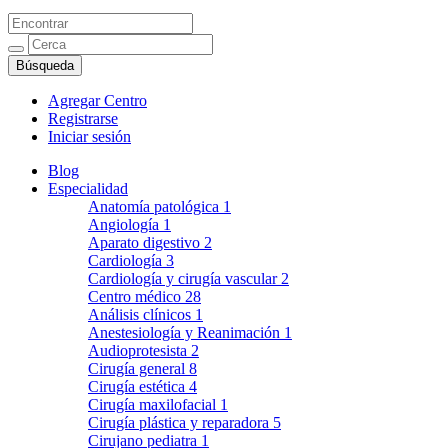
Agregar Centro
Registrarse
Iniciar sesión
Blog
Especialidad
Anatomía patológica
1
Angiología
1
Aparato digestivo
2
Cardiología
3
Cardiología y cirugía vascular
2
Centro médico
28
Análisis clínicos
1
Anestesiología y Reanimación
1
Audioprotesista
2
Cirugía general
8
Cirugía estética
4
Cirugía maxilofacial
1
Cirugía plástica y reparadora
5
Cirujano pediatra
1