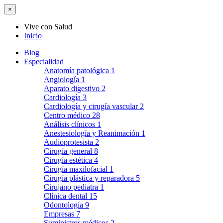
×
Vive con Salud
Inicio
Blog
Especialidad
Anatomía patológica
1
Angiología
1
Aparato digestivo
2
Cardiología
3
Cardiología y cirugía vascular
2
Centro médico
28
Análisis clínicos
1
Anestesiología y Reanimación
1
Audioprotesista
2
Cirugía general
8
Cirugía estética
4
Cirugía maxilofacial
1
Cirugía plástica y reparadora
5
Cirujano pediatra
1
Clínica dental
15
Odontología
9
Empresas
7
Suministros médicos
2