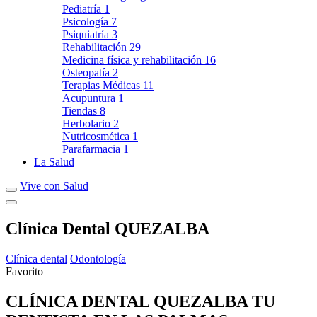
Pediatría
1
Psicología
7
Psiquiatría
3
Rehabilitación
29
Medicina física y rehabilitación
16
Osteopatía
2
Terapias Médicas
11
Acupuntura
1
Tiendas
8
Herbolario
2
Nutricosmética
1
Parafarmacia
1
La Salud
Vive con Salud
Clínica Dental QUEZALBA
Clínica dental
Odontología
Favorito
CLÍNICA DENTAL QUEZALBA TU