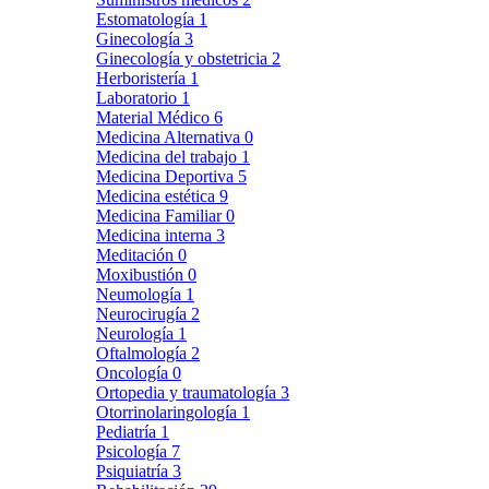
Estomatología
1
Ginecología
3
Ginecología y obstetricia
2
Herboristería
1
Laboratorio
1
Material Médico
6
Medicina Alternativa
0
Medicina del trabajo
1
Medicina Deportiva
5
Medicina estética
9
Medicina Familiar
0
Medicina interna
3
Meditación
0
Moxibustión
0
Neumología
1
Neurocirugía
2
Neurología
1
Oftalmología
2
Oncología
0
Ortopedia y traumatología
3
Otorrinolaringología
1
Pediatría
1
Psicología
7
Psiquiatría
3