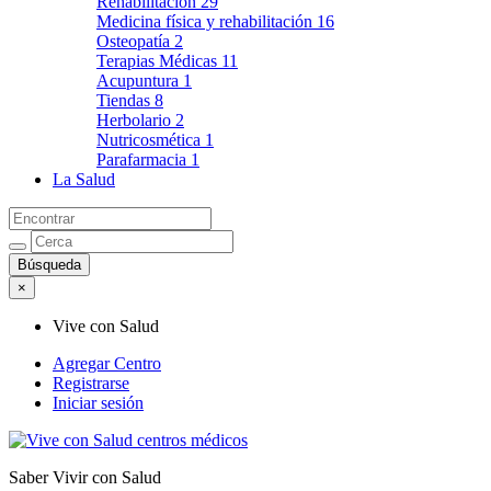
Rehabilitación
29
Medicina física y rehabilitación
16
Osteopatía
2
Terapias Médicas
11
Acupuntura
1
Tiendas
8
Herbolario
2
Nutricosmética
1
Parafarmacia
1
La Salud
×
Vive con Salud
Agregar Centro
Registrarse
Iniciar sesión
Saber Vivir con Salud
Vive con Salud