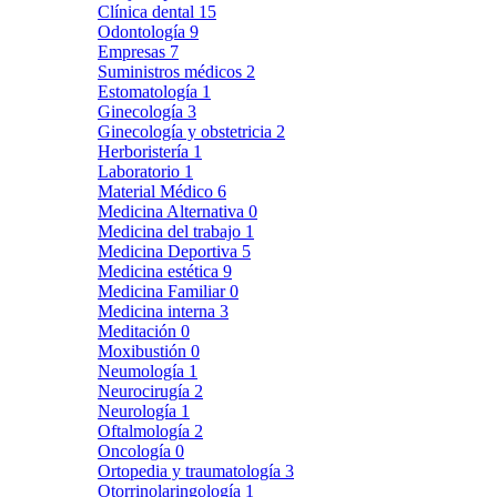
Clínica dental
15
Odontología
9
Empresas
7
Suministros médicos
2
Estomatología
1
Ginecología
3
Ginecología y obstetricia
2
Herboristería
1
Laboratorio
1
Material Médico
6
Medicina Alternativa
0
Medicina del trabajo
1
Medicina Deportiva
5
Medicina estética
9
Medicina Familiar
0
Medicina interna
3
Meditación
0
Moxibustión
0
Neumología
1
Neurocirugía
2
Neurología
1
Oftalmología
2
Oncología
0
Ortopedia y traumatología
3
Otorrinolaringología
1