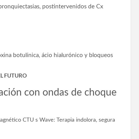
 bronquiectasias, postintervenidos de Cx
toxina botulínica, ácio hialurónico y bloqueos
EL FUTURO
tación con ondas de choque
gnético CTU s Wave: Terapia indolora, segura