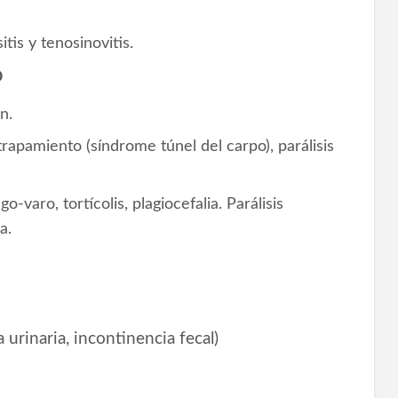
itis y tenosinovitis.
o
n.
trapamiento (síndrome túnel del carpo), parálisis
o-varo, tortícolis, plagiocefalia. Parálisis
a.
 urinaria, incontinencia fecal)