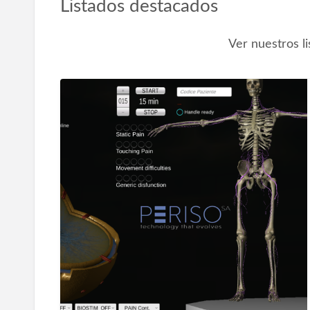
Listados destacados
Ver nuestros l